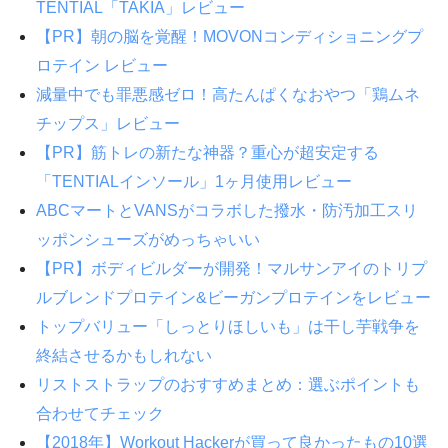
TENTIAL「TAKIA」レビュー
【PR】朝の脳を覚醒！MOVONコンディショニングプ
ロテイン レビュー
減量中でも罪悪感ゼロ！高たんぱくなおやつ「鶏ムネ
チップス」レビュー
【PR】筋トレの新たな神器？重心が超安定する
「TENTIALインソール」1ヶ月使用レビュー
ABCマートとVANSがコラボした撥水・防汚加工スリ
ッポンシューズがめっちゃいい
【PR】ボディビルダーが開発！マルサンアイのトリプ
ルブレンドプロテイン&ビーガンプロテインをレビュー
トップバリュー「しっとりほしいも」は干し芋戦争を
終結させるかもしれない
リストストラップのおすすめまとめ：選ぶポイントも
合わせてチェック
【2018年】Workout Hackerが買って良かったもの10選