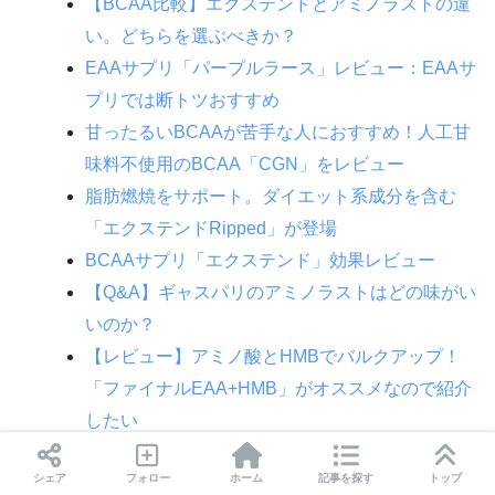
【BCAA比較】エクステンドとアミノラストの違
い。どちらを選ぶべきか？
EAAサプリ「パープルラース」レビュー：EAAサ
プリでは断トツおすすめ
甘ったるいBCAAが苦手な人におすすめ！人工甘
味料不使用のBCAA「CGN」をレビュー
脂肪燃焼をサポート。ダイエット系成分を含む
「エクステンドRipped」が登場
BCAAサプリ「エクステンド」効果レビュー
【Q&A】ギャスパリのアミノラストはどの味がい
いのか？
【レビュー】アミノ酸とHMBでバルクアップ！
「ファイナルEAA+HMB」がオススメなので紹介
したい
一週間で800gの減量に成功！HALEO「マッハ
シェア
フォロー
ホーム
記事を探す
トップ
6」はおすすめ