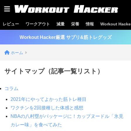
レビュー
ワークアウト
減量
栄養
情報
Workout Hac
Workout Hacker厳選 サプリ&筋トレグッズ
ホーム
サイトマップ（記事一覧リスト）
コラム
2021年にやってよかった筋トレ種目
ワクチンを2回接種した体感と感想
NBAの八村塁がパッケージに！カップヌードル「氷見
カレー味」を食べてみた