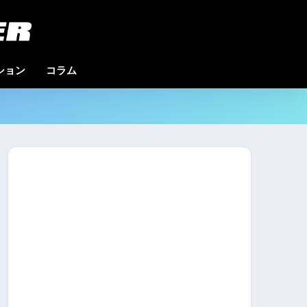
クション
コラム