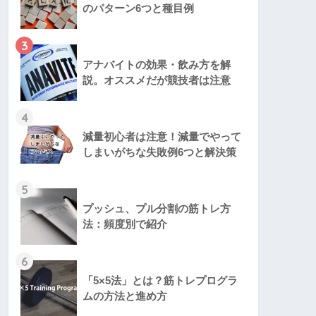
のパターン6つと種目例
3
アナバイトの効果・飲み方を解
説。オススメだが競技者は注意
4
減量初心者は注意！減量でやって
しまいがちな失敗例6つと解決策
5
プッシュ、プル分割の筋トレ方
法：頻度別で紹介
6
「5×5法」とは？筋トレプログラ
ムの方法と進め方