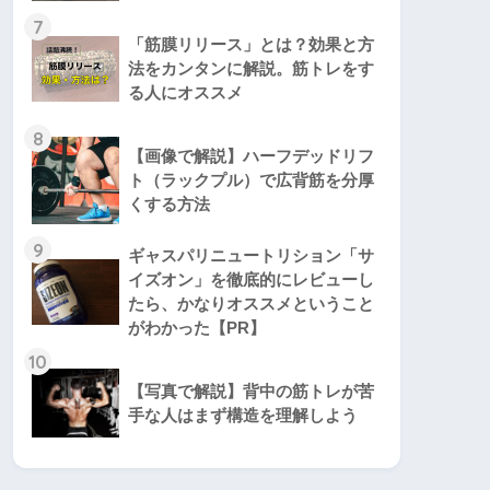
7
「筋膜リリース」とは？効果と方
法をカンタンに解説。筋トレをす
る人にオススメ
8
【画像で解説】ハーフデッドリフ
ト（ラックプル）で広背筋を分厚
くする方法
9
ギャスパリニュートリション「サ
イズオン」を徹底的にレビューし
たら、かなりオススメということ
がわかった【PR】
10
【写真で解説】背中の筋トレが苦
手な人はまず構造を理解しよう