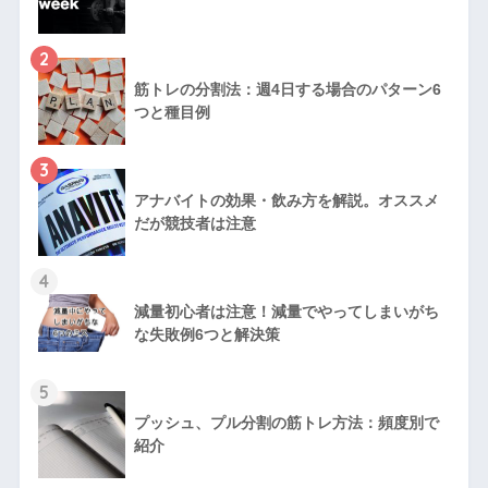
2
筋トレの分割法：週4日する場合のパターン6
つと種目例
3
アナバイトの効果・飲み方を解説。オススメ
だが競技者は注意
4
減量初心者は注意！減量でやってしまいがち
な失敗例6つと解決策
5
プッシュ、プル分割の筋トレ方法：頻度別で
紹介