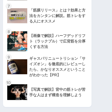
7
「筋膜リリース」とは？効果と方
法をカンタンに解説。筋トレをす
る人にオススメ
8
【画像で解説】ハーフデッドリフ
ト（ラックプル）で広背筋を分厚
くする方法
9
ギャスパリニュートリション「サ
イズオン」を徹底的にレビューし
たら、かなりオススメということ
がわかった【PR】
10
【写真で解説】背中の筋トレが苦
手な人はまず構造を理解しよう