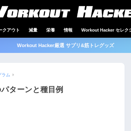
ークアウト
減量
栄養
情報
Workout Hacker セレ
Workout Hacker厳選 サプリ&筋トレグッズ
グラム
のパターンと種目例