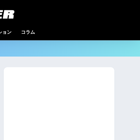
クション
コラム