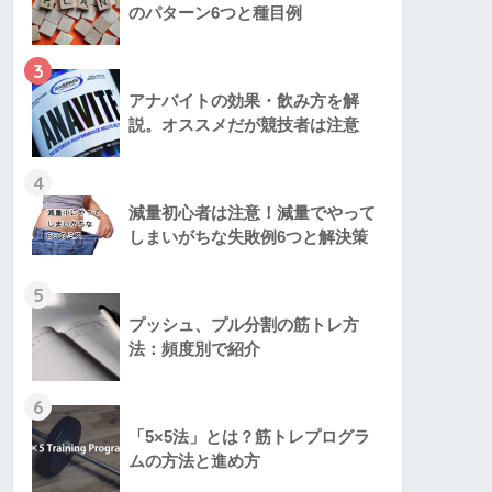
のパターン6つと種目例
3
アナバイトの効果・飲み方を解
説。オススメだが競技者は注意
4
減量初心者は注意！減量でやって
しまいがちな失敗例6つと解決策
5
プッシュ、プル分割の筋トレ方
法：頻度別で紹介
6
「5×5法」とは？筋トレプログラ
ムの方法と進め方