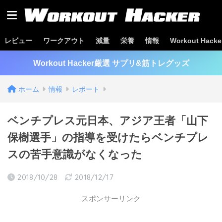
レビュー
ワークアウト
減量
栄養
情報
Workout Hac
Workout Hacker厳選 サプリ&筋トレグッズ
ホーム
情報
レポート
ベンチプレス元日本、アジア王者「山下
保樹選手」の指導を受けたらベンチプレ
スの苦手意識がなくなった
2018/10/28
2018/12/17
スポンサーリンク