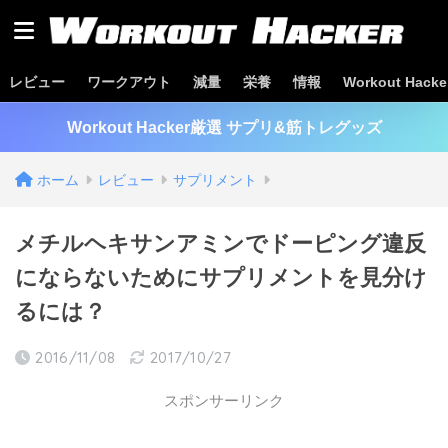
レビュー
ワークアウト
減量
栄養
情報
Workout Hac
Workout Hacker厳選 サプリ&筋トレグッズ
ホーム
レビュー
サプリメント
メチルヘキサンアミンでドーピング違反
にならないためにサプリメントを見分け
るには？
2016/11/08
2017/10/27
スポンサーリンク