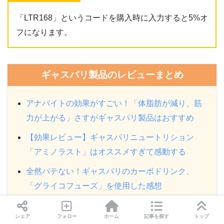
「LTR168」というコードを購入時に入力すると5%オ
フになります。
ギャスパリ製品のレビューまとめ
アナバイトの効果がすごい！「体脂肪が減り、筋
力が上がる」さすがギャスパリ製品はおすすめ
【効果レビュー】ギャスパリニュートリション
「アミノラスト」はオススメすぎて感動する
全然バテない！ギャスパリのカーボドリンク、
「グライコフューズ」を使用した感想
ギャスパリニュートリションの「アナバイトパウ
シェア
フォロー
ホーム
記事を探す
トップ
ダー」をレビュー！3ヶ月じっくり使ってみてわか