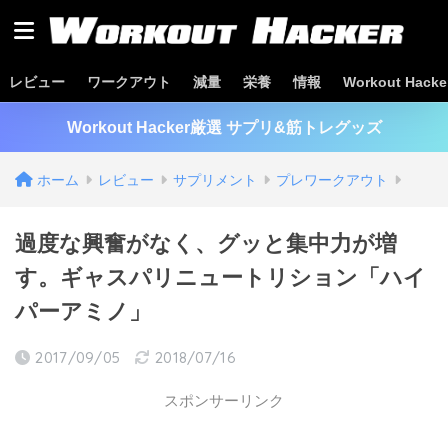
レビュー
ワークアウト
減量
栄養
情報
Workout Hac
Workout Hacker厳選 サプリ&筋トレグッズ
ホーム
レビュー
サプリメント
プレワークアウト
過度な興奮がなく、グッと集中力が増
す。ギャスパリニュートリション「ハイ
パーアミノ」
2017/09/05
2018/07/16
スポンサーリンク